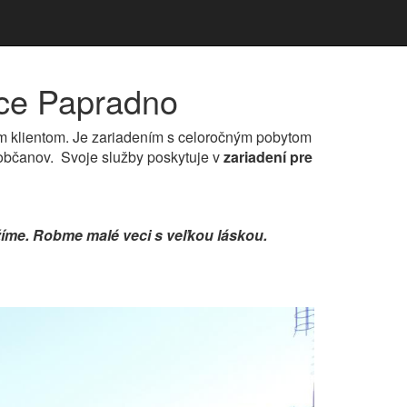
bce Papradno
jim klientom. Je zariadením s celoročným pobytom
občanov. Svoje služby poskytuje v
zariadení pre
ložíme. Robme malé veci s veľkou láskou.