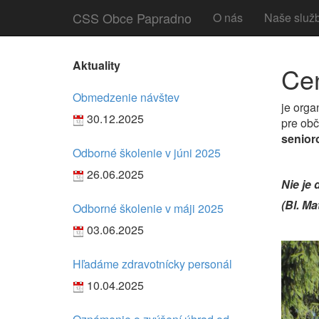
CSS Obce Papradno
O nás
Naše služ
Aktuality
Cen
Obmedzenie návštev
je orga
30.12.2025
pre obč
senior
Odborné školenie v júni 2025
26.06.2025
Nie je 
(Bl. Ma
Odborné školenie v máji 2025
03.06.2025
Hľadáme zdravotnícky personál
10.04.2025