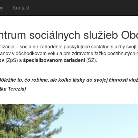
by
Kontakt
trum sociálnych služieb O
nizácia – sociálne zariadenie poskytujúce sociálne služby svo
anov v dôchodkovom veku a pre zdravotne ťažko postihnutých 
ov
(ZpS) a
špecializovanom zariadení
(ŠZ).
dôležité to, čo robíme, ale koľko lásky do svojej činnosti v
tka Terezia)