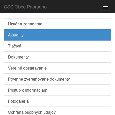
CSS Obce Papradno
Navi
História zariadenia
Aktuality
Tlačivá
Dokumenty
Verejné obstarávanie
Povinne zverejňované dokumenty
Prístup k informáciám
Fotogaléria
Ochrana osobných údajov